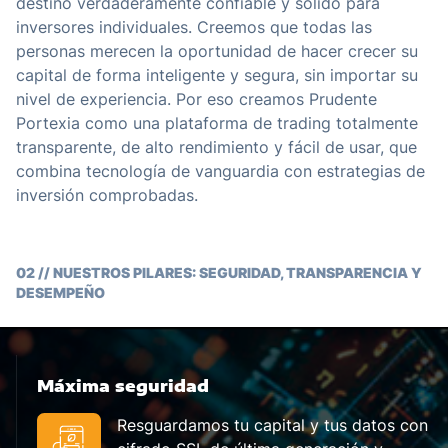
destino verdaderamente confiable y sólido para
inversores individuales. Creemos que todas las
personas merecen la oportunidad de hacer crecer su
capital de forma inteligente y segura, sin importar su
nivel de experiencia. Por eso creamos Prudente
Portexia como una plataforma de trading totalmente
transparente, de alto rendimiento y fácil de usar, que
combina tecnología de vanguardia con estrategias de
inversión comprobadas.
02 // NUESTROS PILARES: SEGURIDAD, TRANSPARENCIA Y
DESEMPEÑO
Máxima seguridad
Resguardamos tu capital y tus datos con