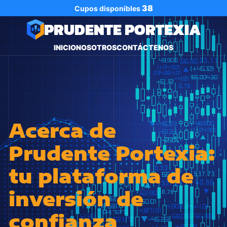
38
Cupos disponibles
PRUDENTE PORTEXIA
INICIO
NOSOTROS
CONTÁCTENOS
Acerca de
Prudente Portexia:
tu plataforma de
inversión de
confianza