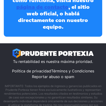
cómo funciona, visitá nuestro
página de contacto
, el sitio
web oficial, o hablá
directamente con nuestro
equipo.
PRUDENTE PORTEXIA
Tu rentabilidad es nuestra máxima prioridad.
Política de privacidad
Términos y Condiciones
Reportar abuso o spam
IMPORTANTE: Todos los ejemplos de ingresos y ganancias publicados en
Prudente Portexia tienen fines exclusivamente ilustrativos y representan
rendimientos potenciales. Los resultados citados en testimonios y estudios
de caso son excepcionales y no garantizan resultados similares. Su
desempeño individual dependerá únicamente de sus decisiones y acciones
al utilizar la plataforma de trading. No nos responsabilizamos por sus